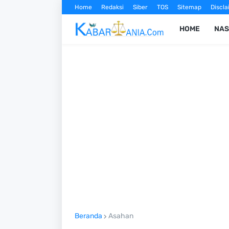
Home
Redaksi
Siber
TOS
Sitemap
Discla
HOME
NAS
Beranda
Asahan