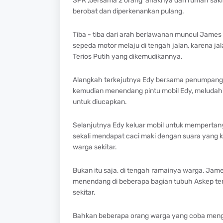
SPR ,bersama 2 orang anaknya dari rumah saki
berobat dan diperkenankan pulang.
Tiba - tiba dari arah berlawanan muncul Jame
sepeda motor melaju di tengah jalan, karena jala
Terios Putih yang dikemudikannya.
Alangkah terkejutnya Edy bersama penumpang d
kemudian menendang pintu mobil Edy, meludahi m
untuk diucapkan.
Selanjutnya Edy keluar mobil untuk mempertan
sekali mendapat caci maki dengan suara yang
warga sekitar.
Bukan itu saja, di tengah ramainya warga, Ja
menendang di beberapa bagian tubuh Askep ter
sekitar.
Bahkan beberapa orang warga yang coba menghe