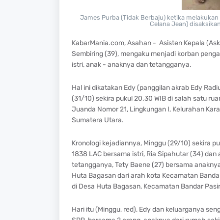
James Purba (Tidak Berbaju) ketika melakukan
Celana Jean) disaksika
KabarMania.com, Asahan - Asisten Kepala (Aske
Sembiring (39), mengaku menjadi korban peng
istri, anak - anaknya dan tetangganya.
Hal ini dikatakan Edy (panggilan akrab Edy Rad
(31/10) sekira pukul 20.30 WIB di salah satu r
Juanda Nomor 21, Lingkungan I, Kelurahan Kara
Sumatera Utara.
Kronologi kejadiannya, Minggu (29/10) sekira p
1838 LAC bersama istri, Ria Sipahutar (34) dan a
tetangganya, Tety Baene (27) bersama anaknya, G
Huta Bagasan dari arah kota Kecamatan Band
di Desa Huta Bagasan, Kecamatan Bandar Pasi
Hari itu (Minggu, red), Edy dan keluarganya se