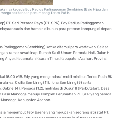
 aksinya kepada Edy Radius Parlinggoman Sembiring (Baju Hijau dan
n warga sekitar dan penumpang Terios Putih.
p) PT. Sari Persada Raya (PT. SPR), Edy Radius Parlinggoman
aniayaan sadis dan hampir dibunuh para preman kampung di depan
ius Parlinggoman Sembiring) ketika ditemui para wartawan, Selasa
uangan kamar rawat inap, Rumah Sakit Umum Permata Hati, Jalan H.
ng Anyer, Kecamatan Kisaran Timur, Kabupaten Asahan, Provinsi
ukul 15.00 WIB, Edy yang mengendarai mobil mini bus Terios Putih BK
naknya, Cicilia Sembiring (11), Ilona Sembiring (9) serta
abriel (4), Persada (1,2), melintas di Dusun II (Parbutatan), Desa
ar Pasir Mandoge menuju Komplek Perumahan PT. SPR yang berada
r Mandoge, Kabupaten Asahan.
ngaja menjemput Tety Baene yang merupakan seorang istri staf PT.