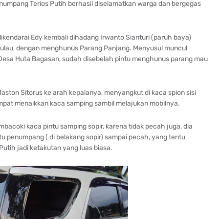
enumpang Terios Putih berhasil diselamatkan warga dan bergegas
ikendarai Edy kembali dihadang Irwanto Sianturi (paruh baya)
Pulau dengan menghunus Parang Panjang. Menyusul muncul
 Desa Huta Bagasan, sudah disebelah pintu menghunus parang mau
ston Sitorus ke arah kepalanya, menyangkut di kaca spion sisi
empat menaikkan kaca samping sambil melajukan mobilnya.
embacoki kaca pintu samping sopir, karena tidak pecah juga, dia
u penumpang ( di belakang sopir) sampai pecah, yang tentu
tih jadi ketakutan yang luas biasa.