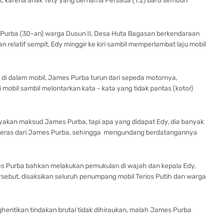
t, karena anak Tety yang bernama Persada (1.2) baru sembuh
s Purba (30-an) warga Dusun II, Desa Huta Bagasan berkendaraan
n relatif sempit, Edy minggir ke kiri sambil memperlambat laju mobil
i dalam mobil, James Purba turun dari sepeda motornya,
obil sambil melontarkan kata - kata yang tidak pantas (kotor)
yakan maksud James Purba, tapi apa yang didapat Edy, dia banyak
 keras dari James Purba, sehingga mengundang berdatangannya
mes Purba bahkan melakukan pemukulan di wajah dan kepala Edy,
sebut, disaksikan seluruh penumpang mobil Terios Putih dan warga
ntikan tindakan brutal tidak dihiraukan, malah James Purba