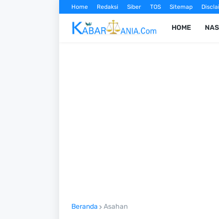
Home
Redaksi
Siber
TOS
Sitemap
Discla
HOME
NAS
Beranda
Asahan