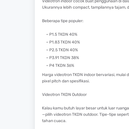
Videotron indoor cocok buat penggunaan di dala
Ukurannya lebih compact, tampilannya tajam, d
Beberapa tipe populer:
P1.5 TKDN 40%
P1.83 TKDN 40%
P2.5 TKDN 40%
P3.91 TKDN 38%
P4 TKDN 36%
Harga videotron TKDN indoor bervariasi, mulai 
pixel pitch dan spesifikasi.
Videotron TKDN Outdoor
Kalau kamu butuh layar besar untuk luar ruanga
—pilih videotron TKDN outdoor. Tipe-tipe sepert
tahan cuaca.